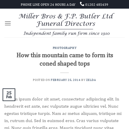
Skip
PHONE LINE OPEN 24 HOURS A DAY
01202 485439
to
content
PHOTOGRAPHY
How this mountain came to form its
coned shaped tops
POSTED ON
FEBRUARY 25, 2014
BY
ZELDA
25
Feb
Lorem ipsum dolor sit amet, consectetur adipiscing elit. In
hendrerit est ante, nec vulputate augue ultricies vel. Nunc
egestas tristique turpis. Nam ac metus aliquam, tristique mi
in, rutrum dui. Sed in euismod eros. Cras varius vulputate
mi. Nunc quis fringilla eros. Mauris tincidunt nunc vitae